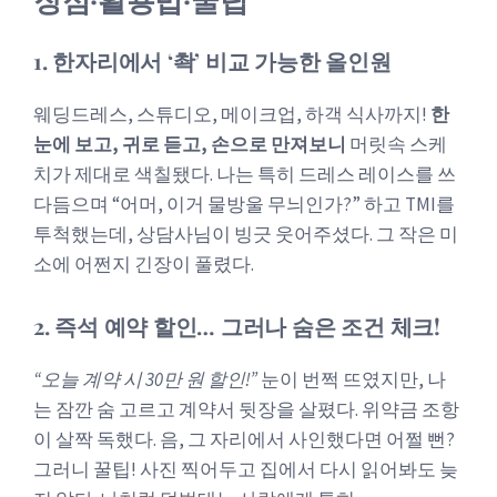
1. 한자리에서 ‘촥’ 비교 가능한 올인원
웨딩드레스, 스튜디오, 메이크업, 하객 식사까지!
한
눈에 보고, 귀로 듣고, 손으로 만져보니
머릿속 스케
치가 제대로 색칠됐다. 나는 특히 드레스 레이스를 쓰
다듬으며 “어머, 이거 물방울 무늬인가?” 하고 TMI를
투척했는데, 상담사님이 빙긋 웃어주셨다. 그 작은 미
소에 어쩐지 긴장이 풀렸다.
2. 즉석 예약 할인… 그러나 숨은 조건 체크!
“오늘 계약 시 30만 원 할인!”
눈이 번쩍 뜨였지만, 나
는 잠깐 숨 고르고 계약서 뒷장을 살폈다. 위약금 조항
이 살짝 독했다. 음, 그 자리에서 사인했다면 어쩔 뻔?
그러니 꿀팁! 사진 찍어두고 집에서 다시 읽어봐도 늦