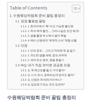
Table of Contents
수원웨딩박람회 준비 꿀팁 총정리
장점·활용법·꿀팁
1. 한자리에서 ‘촥’ 비교 가능한 올인원
2. 즉석 예약 할인… 그러나 숨은 조건 체크!
3. 샘플 촬영 부스에서 셀카 폭발
4. 예비 신랑에게 ‘체계적 소비’ 체험 선물
단점
1. 인파 공포… 그리고 약속한 듯 길 잃기
2. 과도한 샘플 세례, 정보 과부하
3. 계약 유도 멘트, 멘탈 흔들기
FAQ: 내가 직접 겪어본 궁금증 모음
Q. 꼭 예산표를 들고 가야 할까?
Q. 시식 코너, 공짜라는데 믿어도 될까?
Q. 신랑은 꼭 데려가야 하나?
Q. 입장료가 있는 곳도 있던데?
수원웨딩박람회 준비 꿀팁 총정리