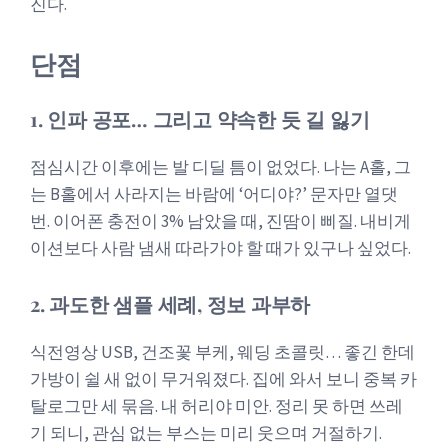
진다.
단점
1. 인파 공포… 그리고 약속한 듯 길 잃기
점심시간 이후에는 발 디딜 틈이 없었다. 나는 A홀, 그
는 B홀에서 사라지는 바람에 ‘어디야?’ 문자만 열댓
번. 이어폰 충전이 3% 남았을 때, 진땀이 삐질. 내비게
이션보다 사람 냄새 따라가야 할 때가 있구나 싶었다.
2. 과도한 샘플 세례, 정보 과부하
식전영상 USB, 건조꽃 부케, 웨딩 초콜릿… 좋긴 한데
가방이 쉴 새 없이 무거워졌다. 집에 와서 보니 중복 카
탈로그만 세 묶음. 내 허리야 미안. 정리 못 하면 쓰레
기 되니, 관심 없는 부스는 미리 웃으며 거절하기.