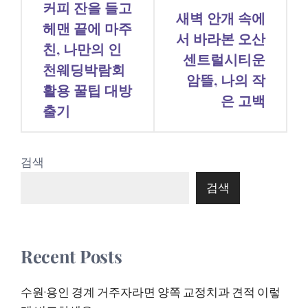
커피 잔을 들고
새벽 안개 속에
탐
헤맨 끝에 마주
서 바라본 오산
친, 나만의 인
색
센트럴시티운
천웨딩박람회
암뜰, 나의 작
활용 꿀팁 대방
은 고백
출기
검색
검색
Recent Posts
수원·용인 경계 거주자라면 양쪽 교정치과 견적 이렇