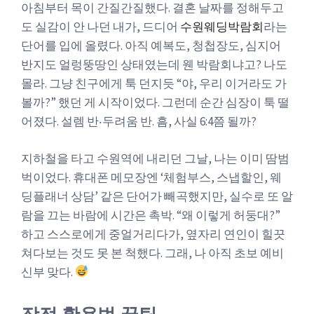
아침부터 목이 간질간질했다. 결혼 날짜를 정해두고
도 실감이 안 나던 내가, 드디어
수원웨딩박람회
라는
단어를 입에 올렸다. 아직 예복도, 청첩장도, 심지어
반지도 얼렁뚱땅인 상태였는데 웬 박람회냐고? 나도
몰라. 그냥 친구에게 툭 던지듯 “야, 우리 이거라도 가
볼까?” 했던 게 시작이었다. 그런데 순간 심장이 툭 떨
어졌다. 설렘 반‧두려움 반. 흠, 사실 6:4쯤 될까?
지하철을 타고 수원역에 내리던 그날, 나는 이미 땀범
벅이었다. 휴대폰 메모장엔 ‘체험부스, 스냅할인, 웨
딩플래너 상담’ 같은 단어가 빼곡했지만, 실수로 또 알
람을 끄는 바람에 시간은 촉박. “왜 이렇게 허둥대?”
하고 스스로에게 중얼거리다가, 옆자리 연인이 힐끗
쳐다보는 것도 못 본 척했다. 그래, 나 아직 초보 예비
신부 맞다.
장점·활용법·꿀팁